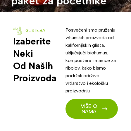
paket za početnike
Posvećeni smo pružanju
GLISTE.BA
vrhunskih proizvoda od
Izaberite
kalifornijskih glista,
Neki
uključujući biohumus,
kompostere i mamce za
Od Naših
ribolov, kako bismo
Proizvoda
podržali održivo
vrtlarstvo i ekološku
proizvodnju.
VIŠE O
NAMA