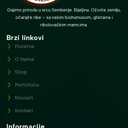
Gajimo prirodu u srcu Semberije. Bijeljina. Oživite zemlju,
očarajte ribe – sa našim biohumusom, glistama i
ribolovačkim mamcima.
Brzi linkovi
Početna
O Nama
Shop
Portofolio
Novosti
Kontakt
Informacije