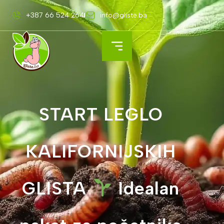
+387 66 524 264
info@gliste.ba
START LEGLO
KALIFORNIJSKIH
GLISTA
Idealan