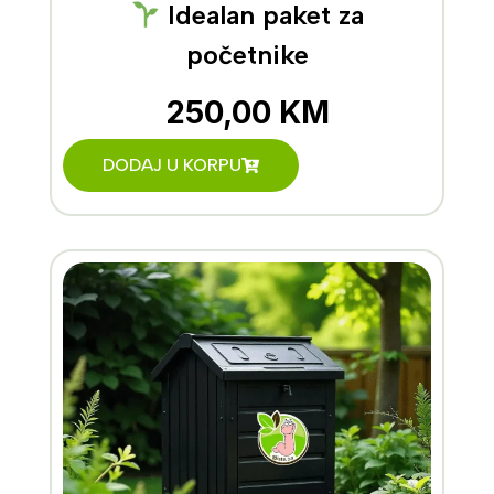
Idealan paket za
početnike
250,00
KM
DODAJ U KORPU