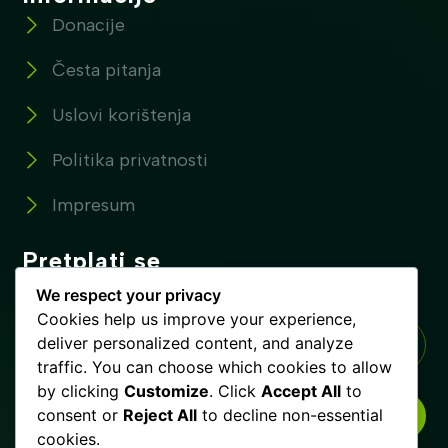
Donacije
Česta pitanja
Uslovi korištenja
Politika privatnosti
Impresum
Pretplati se
Pretplatite se na naše novosti !
We respect your privacy
Cookies help us improve your experience,
deliver personalized content, and analyze
traffic. You can choose which cookies to allow
by clicking
Customize
. Click
Accept All
to
consent or
Reject All
to decline non-essential
PRETPLATI SE
cookies.