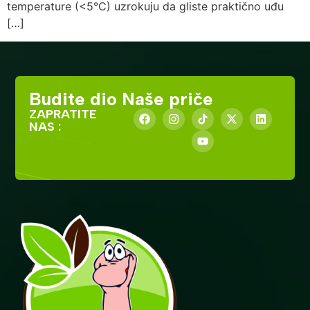
temperature (<5°C) uzrokuju da gliste praktično uđu
[…]
Budite dio Naše priče
ZAPRATITE
NAS :