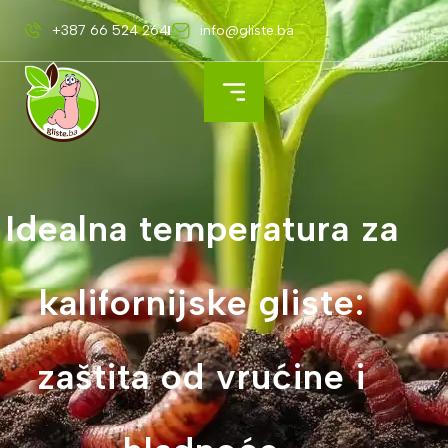
+387 66 524 264
info@gliste.ba
Idealna temperatura za
kalifornijske gliste:
zaštita od vrućine i