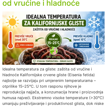
od vrućine i hladnoće
Idealna temperatura za gliste: zaštita od vrućine i
hladnoće Kalifornijske crvene gliste (Eisenia fetida)
najbolje se razvijaju pri umjerenim temperaturama –
otprilike 15–25°C. U tom rasponu njihove je
reprodukcija najjača, a konzumacija hrane i proizvodnja
humusa najveći. Ekstremno visoke temperature (>30°C)
umanjuju preživljavanje i produktivnost glista, dok niske