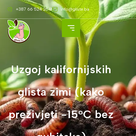
+387 66 524 264
info@gliste.ba
Uzgoj kalifornijskih
glista zimi (kako
preživjeti -15°C bez