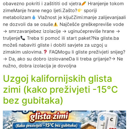
obavezno pokriti i zaštititi od vjetra
Hranjenje tokom
zimeManje hrane nego ljeti.Zašto?
sporiji
metabolizam
Vlažnost je ključZimi:manje zalijevanjaali
ne dozvoli da se osuše
Najčešće greškepreviše vode
→ smrzavanjebez izolacije → uginućepreviše hrane →
truljenje
Treba ti pomoć ili start paket?Na gliste.ba
možeš nabaviti gliste i dobiti savjete za uzgoj u
zimskim uslovima.
FAQMogu li gliste preživjeti snijeg?
→ Da, ako su dobro izolovaneDa li treba grijanje?→ Ne
nužno, dobra izolacija je dovoljna
Uzgoj kalifornijskih glista
zimi (kako preživjeti -15°C
bez gubitaka)