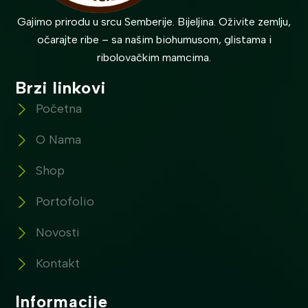
Gajimo prirodu u srcu Semberije. Bijeljina. Oživite zemlju,
očarajte ribe – sa našim biohumusom, glistama i
ribolovačkim mamcima.
Brzi linkovi
Početna
O Nama
Shop
Portofolio
Novosti
Kontakt
Informacije