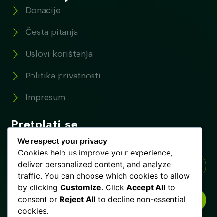
Donacije
Česta pitanja
Uslovi korištenja
Politika privatnosti
Impresum
Pretplati se
Pretplatite se na naše novosti !
We respect your privacy
Cookies help us improve your experience,
deliver personalized content, and analyze
traffic. You can choose which cookies to allow
by clicking
Customize
. Click
Accept All
to
consent or
Reject All
to decline non-essential
PRETPLATI SE
cookies.