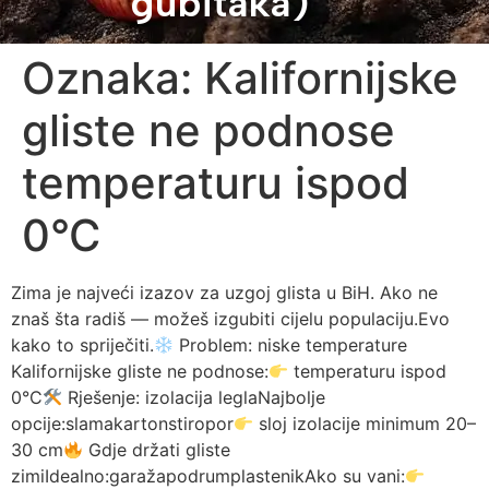
gubitaka)
Oznaka:
Kalifornijske
gliste ne podnose
temperaturu ispod
0°C
Zima je najveći izazov za uzgoj glista u BiH. Ako ne
znaš šta radiš — možeš izgubiti cijelu populaciju.Evo
kako to spriječiti.
Problem: niske temperature
Kalifornijske gliste ne podnose:
temperaturu ispod
0°C
Rješenje: izolacija leglaNajbolje
opcije:slamakartonstiropor
sloj izolacije minimum 20–
30 cm
Gdje držati gliste
zimiIdealno:garažapodrumplastenikAko su vani: