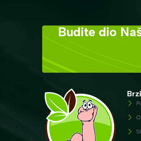
Budite dio Naš
Brzi
P
O
S