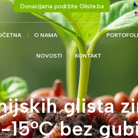
Donacijama podržite Gliste.ba
OČETNA
O NAMA
PORTOFOL
SHOP
NOVOSTI
KONTAKT
nijskih glista z
i -15°C bez gub