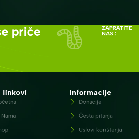
e priče
ZAPRATITE
NAS :
 linkovi
Informacije
očetna
Donacije
 Nama
Česta pitanja
hop
Uslovi korištenja