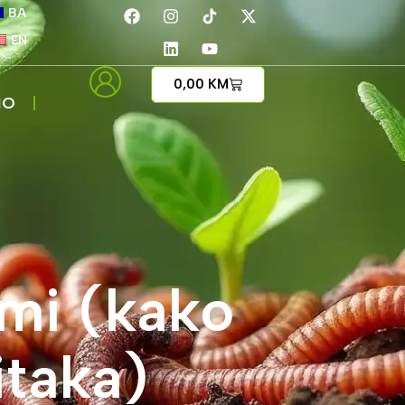
BA
EN
0,00
KM
IO
imi (kako
itaka)