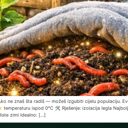
Ako ne znaš šta radiš — možeš izgubiti cijelu populaciju. Ev
 temperaturu ispod 0°C 🛠 Rješenje: izolacija legla Najbolj
ste zimi Idealno: […]