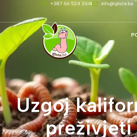
+387 66 524 264
info@gliste.ba
P
Uzgoj kalifor
preživjet