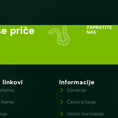
e priče
ZAPRATITE
NAS :
 linkovi
Informacije
očetna
Donacije
 Nama
Česta pitanja
hop
Uslovi korištenja