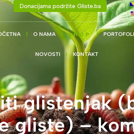
Donacijama podržite Gliste.ba
OČETNA
O NAMA
PORTOFOL
SHOP
NOVOSTI
KONTAKT
ti glistenjak (
ke gliste) – ko