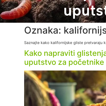
uputs
Oznaka:
kalifornij
Saznajte kako kalifornijske gliste pretvaraju 
Kako napraviti glistenj
uputstvo za početnike