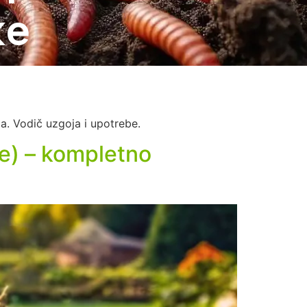
ke
la. Vodič uzgoja i upotrebe.
ste) – kompletno