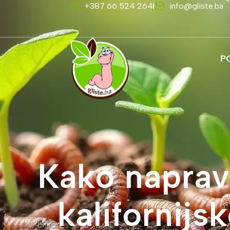
+387 66 524 264
info@gliste.ba
P
Kako napravi
kalifornijs