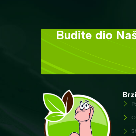
Budite dio Naš
Brzi
P
O
S