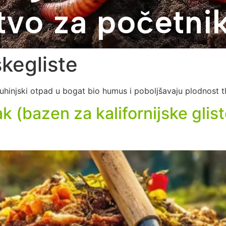
tvo za početni
skegliste
kuhinjski otpad u bogat bio humus i poboljšavaju plodnost t
ak (bazen za kalifornijske gli