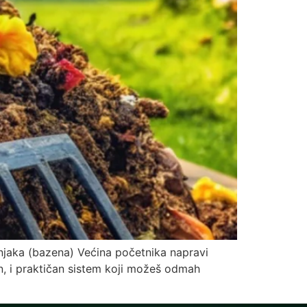
tenjaka (bazena) Većina početnika napravi
n, i praktičan sistem koji možeš odmah