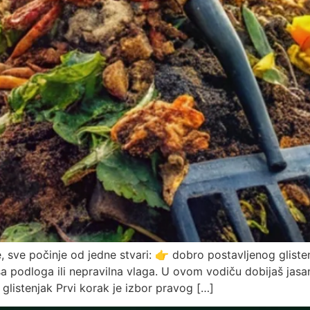
te, sve počinje od jedne stvari: 👉 dobro postavljenog glis
ša podloga ili nepravilna vlaga. U ovom vodiču dobijaš jasa
 glistenjak Prvi korak je izbor pravog […]