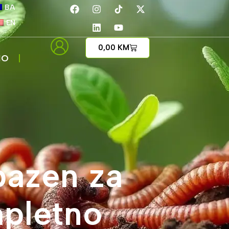
BA
EN
0,00
KM
IO
bazen za
mpletno