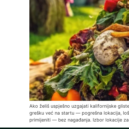
Ako želiš uspješno uzgajati kalifornijske glis
grešku već na startu — pogrešna lokacija, lo
primijeniti — bez nagađanja. Izbor lokacije za