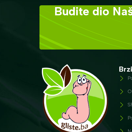
Budite dio Naš
Brzi
P
O
S
P
N