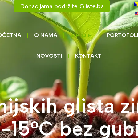
Donacijama podržite Gliste.ba
OČETNA
O NAMA
PORTOFOL
SHOP
NOVOSTI
KONTAKT
nijskih glista z
i -15°C bez gub