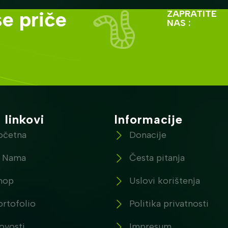
e priče
ZAPRATITE
NAS :
 linkovi
Informacije
očetna
Donacije
 Nama
Česta pitanja
hop
Uslovi korištenja
ortofolio
Politika privatnosti
ovosti
Impresum