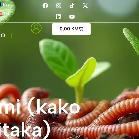
BA
EN
0,00
KM
IO
imi (kako
itaka)