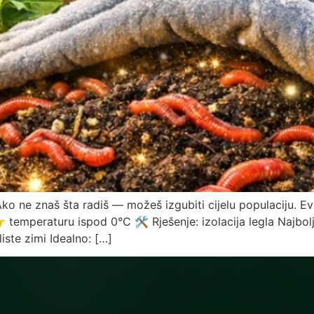
Ako ne znaš šta radiš — možeš izgubiti cijelu populaciju. Ev
 temperaturu ispod 0°C 🛠 Rješenje: izolacija legla Najbolj
ste zimi Idealno: […]