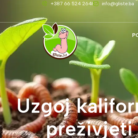
+387 66 524 264
info@gliste.ba
P
Uzgoj kalifor
preživjet