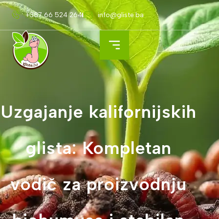
+387 66 524 264
info@gliste.ba
Uzgajanje kalifornijskih
glista: Kompletan
vodič za proizvodnju