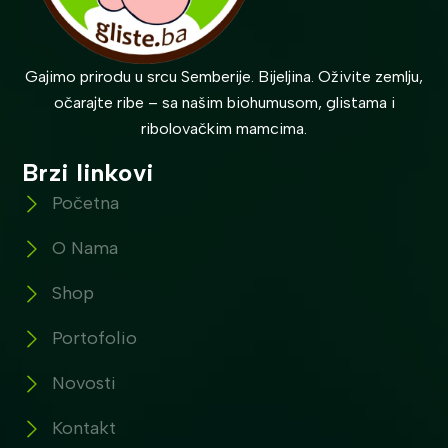
Gajimo prirodu u srcu Semberije. Bijeljina. Oživite zemlju,
očarajte ribe – sa našim biohumusom, glistama i
ribolovačkim mamcima.
Brzi linkovi
Početna
O Nama
Shop
Portofolio
Novosti
Kontakt