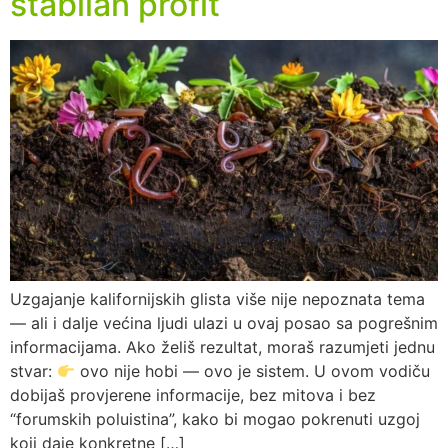
stabilan profit
Uzgajanje kalifornijskih glista više nije nepoznata tema
— ali i dalje većina ljudi ulazi u ovaj posao sa pogrešnim
informacijama. Ako želiš rezultat, moraš razumjeti jednu
stvar:
ovo nije hobi — ovo je sistem. U ovom vodiču
dobijaš provjerene informacije, bez mitova i bez
“forumskih poluistina”, kako bi mogao pokrenuti uzgoj
koji daje konkretne […]