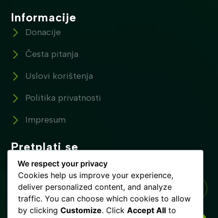
Informacije
Donacije
Česta pitanja
Uslovi korištenja
Politika privatnosti
Impresum
Pretplati se
Pretplatite se na naše novosti !
We respect your privacy
Cookies help us improve your experience,
deliver personalized content, and analyze
traffic. You can choose which cookies to allow
by clicking
Customize
. Click
Accept All
to