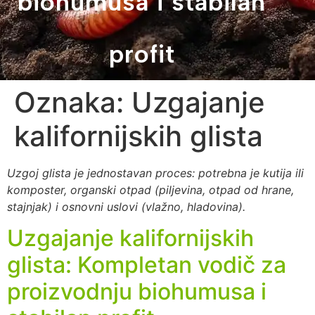
biohumusa i stabilan
profit
Oznaka:
Uzgajanje
kalifornijskih glista
Uzgoj glista je jednostavan proces: potrebna je kutija ili
komposter, organski otpad (piljevina, otpad od hrane,
stajnjak) i osnovni uslovi (vlažno, hladovina).
Uzgajanje kalifornijskih
glista: Kompletan vodič za
proizvodnju biohumusa i