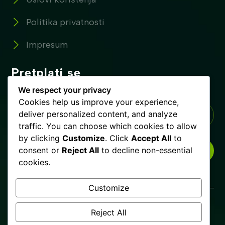
Politika privatnosti
Impresum
Pretplati se
Pretplatite se na naše novosti !
We respect your privacy
Cookies help us improve your experience,
deliver personalized content, and analyze
traffic. You can choose which cookies to allow
by clicking
Customize
. Click
Accept All
to
consent or
Reject All
to decline non-essential
PRETPLATI SE
cookies.
Customize
Glista.ba © Copyrights 2025. Sva prava zadržana.
Reject All