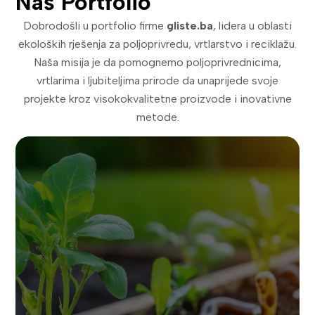
Naš Portfolio
Dobrodošli u portfolio firme
gliste.ba
, lidera u oblasti
ekoloških rješenja za poljoprivredu, vrtlarstvo i reciklažu.
Naša misija je da pomognemo poljoprivrednicima,
vrtlarima i ljubiteljima prirode da unaprijede svoje
projekte kroz visokokvalitetne proizvode i inovativne
metode.