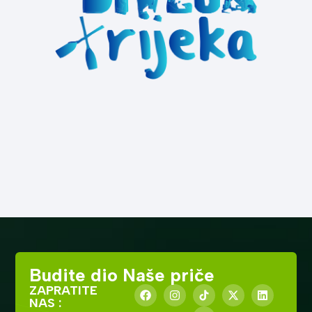
Budite dio Naše priče
ZAPRATITE
NAS :