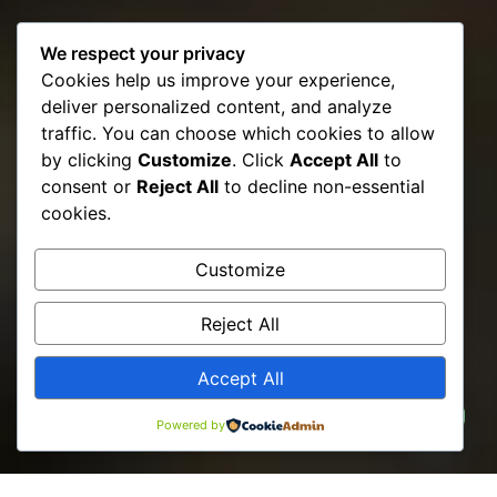
We respect your privacy
Cookies help us improve your experience,
deliver personalized content, and analyze
traffic. You can choose which cookies to allow
by clicking
Customize
. Click
Accept All
to
consent or
Reject All
to decline non-essential
cookies.
Customize
Reject All
Accept All
Kako Vam možemo pomoći ?
Powered by
Open ch