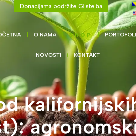
Donacijama podržite Gliste.ba
OČETNA
O NAMA
PORTOFOL
SHOP
NOVOSTI
KONTAKT
 kalifornijskih
): agronomski