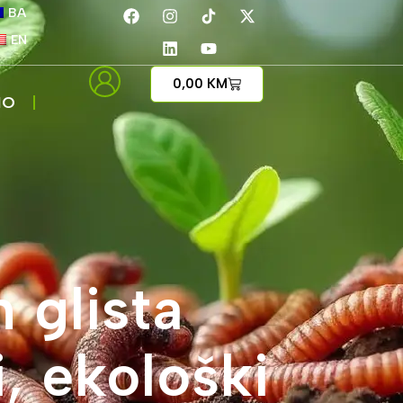
BA
EN
0,00
KM
IO
 glista
, ekološki