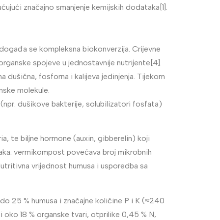
ujući značajno smanjenje kemijskih dodataka[1].
vu događa se kompleksna biokonverzija. Crijevne
 organske spojeve u jednostavnije nutrijente[4].
 dušična, fosforna i kalijeva jedinjenja. Tijekom
anske molekule.
 (npr. dušikove bakterije, solubilizatori fosfata)
, te biljne hormone (auxin, gibberelin) koji
iljaka: vermikompost povećava broj mikrobnih
a.Nutritivna vrijednost humusa i usporedba sa
ži do 25 % humusa i značajne količine P i K (≈240
i oko 18 % organske tvari, otprilike 0,45 % N,