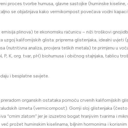
tveni proces tvorbe humusa, glavne sastojke (huminske kiseline,
aljno se objašnjava kako vermikompost povećava vodni kapacitet 
 emisija plinova) te ekonomsku računicu – niži troškovi gnojid
 uzgoj kalifornijskih glista: priprema glistenjaka, idealni uvje
sa (nutritivna analiza, provjera teških metala) te primjenu u voća
 P, K, org. tvar, pH) biohumusa i običnog stajnjaka, tablicu tro
daju i besplatne savjete.
 preradom organskih ostataka pomoću crvenih kalifornijskih gli
aludskih izmeta (vermicompost). Gornji sloj glistenjaka (često 
va “crnim zlatom” jer je izuzetno bogat hranjivim tvarima i mik
 je već prožet huminskim kiselinama, biljnim hormonima i korisn