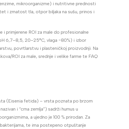
 enzime, mikroorganizme) i nutritivne prednosti
i zrnatost tla, otpor biljaka na sušu, prinos i
be i primjerene ROI za male do profesionalne
ti (pH 6,7–8,5, 20–25°C, vlaga ~80%) i izbor
rstvu, povrtlarstvu i plasteničkoj proizvodnji. Na
škova/ROI za male, srednje i velike farme te FAQ
sta (Eisenia fetida) – vrsta poznata po brzom
nazivan i “crna zemlja”) sadrži humus u
roorganizmima, a ujedno je 100 % prirodan. Za
im bakterijama, te ima postepeno otpuštanje