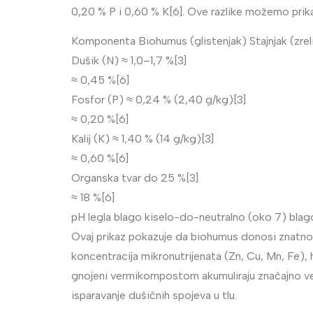
0,20 % P i 0,60 % K[6]. Ove razlike možemo prikaz
Komponenta Biohumus (glistenjak) Stajnjak (zreli
Dušik (N) ≈ 1,0–1,7 %[3]
≈ 0,45 %[6]
Fosfor (P) ≈ 0,24 % (2,40 g/kg)[3]
≈ 0,20 %[6]
Kalij (K) ≈ 1,40 % (14 g/kg)[3]
≈ 0,60 %[6]
Organska tvar do 25 %[3]
≈ 18 %[6]
pH legla blago kiselo-do-neutralno (oko 7) blag
Ovaj prikaz pokazuje da biohumus donosi znatno viš
koncentracija mikronutrijenata (Zn, Cu, Mn, Fe), 
gnojeni vermikompostom akumuliraju značajno veće 
isparavanje dušičnih spojeva u tlu.