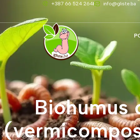
+387 66 524 264
info@gliste.ba
P
Biohumus od
(vermicompost