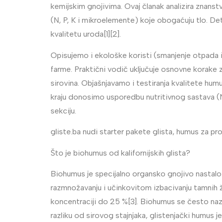
kemijskim gnojivima. Ovaj članak analizira znans
(N, P, K i mikroelemente) koje obogaćuju tlo. Det
kvalitetu uroda[1][2].
Opisujemo i ekološke koristi (smanjenje otpada i
farme. Praktični vodič uključuje osnovne korake za
sirovina. Objašnjavamo i testiranja kvalitete humu
kraju donosimo usporedbu nutritivnog sastava (N,
sekciju.
gliste.ba nudi starter pakete glista, humus za pro
Što je biohumus od kalifornijskih glista?
Biohumus je specijalno organsko gnojivo nastalo
razmnožavanju i učinkovitom izbacivanju tamnih ž
koncentraciji do 25 %[3]. Biohumus se često nazi
razliku od sirovog stajnjaka, glistenjački humus