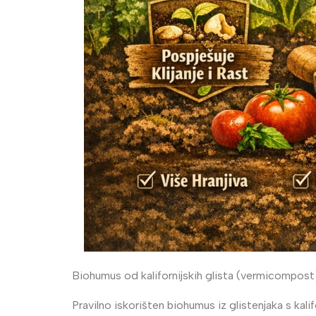
Biohumus od kalifornijskih glista (vermicompost
Pravilno iskorišten biohumus iz glistenjaka s kali