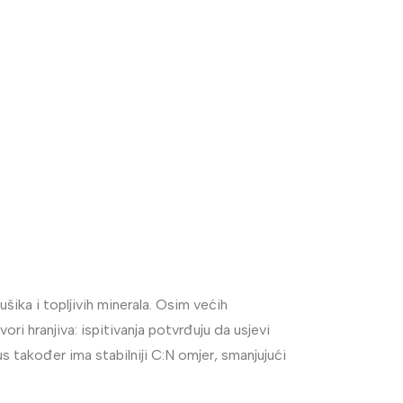
šika i topljivih minerala. Osim većih
ri hranjiva: ispitivanja potvrđuju da usjevi
s također ima stabilniji C:N omjer, smanjujući