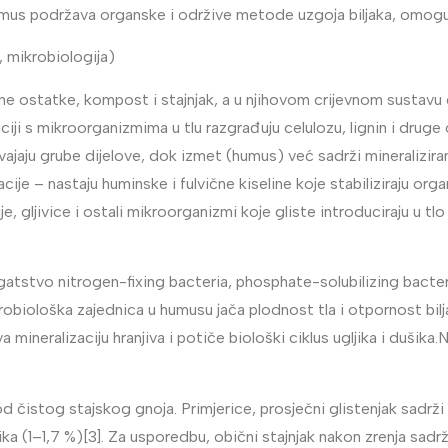
umus podržava organske i održive metode uzgoja biljaka, omoguć
 mikrobiologija)
iljne ostatke, kompost i stajnjak, a u njihovom crijevnom susta
ciji s mikroorganizmima u tlu razgrađuju celulozu, lignin i druge
ajaju grube dijelove, dok izmet (humus) već sadrži mineralizirana
cije – nastaju huminske i fulvične kiseline koje stabiliziraju org
je, gljivice i ostali mikroorganizmi koje gliste introduciraju u tlo
tstvo nitrogen-fixing bacteria, phosphate-solubilizing bacteria
mikrobiološka zajednica u humusu jača plodnost tla i otpornost b
a mineralizaciju hranjiva i potiče biološki ciklus ugljika i dušik
i od čistog stajskog gnoja. Primjerice, prosječni glistenjak sadr
 (1–1,7 %)[3]. Za usporedbu, obični stajnjak nakon zrenja sadrž