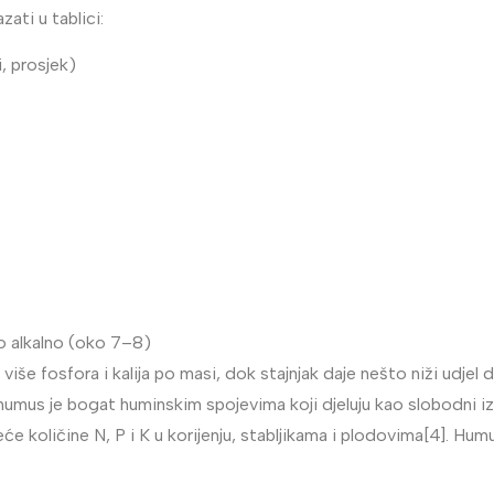
ati u tablici:
, prosjek)
o alkalno (oko 7–8)
e fosfora i kalija po masi, dok stajnjak daje nešto niži udjel du
humus je bogat huminskim spojevima koji djeluju kao slobodni izvo
količine N, P i K u korijenju, stabljikama i plodovima[4]. Humu