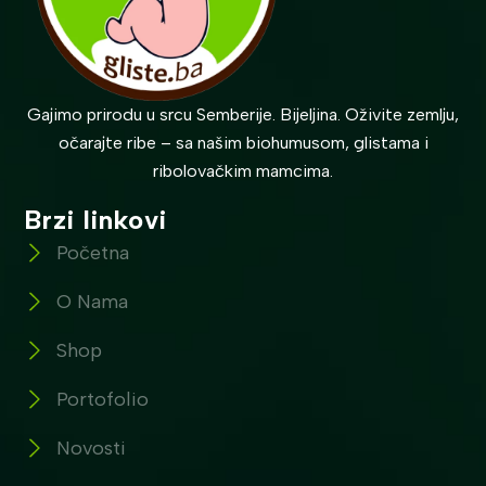
Gajimo prirodu u srcu Semberije. Bijeljina. Oživite zemlju,
očarajte ribe – sa našim biohumusom, glistama i
ribolovačkim mamcima.
Brzi linkovi
Početna
O Nama
Shop
Portofolio
Novosti