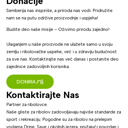
Donacije
Semberija nas inspiriše, a priroda nas vodi. Pridružite
nam se na putu održive proizvodnje i uspjeha!
Budite deo naše misije – Oživimo prirodu zajedno!
Ulaganjem u naše proizvode ne ulažete samo u svoju
zemlju i ribolovačke uspehe, već i u zdraviju budućnost
za sve nas. Kontaktirajte nas već danas i postanite deo
zajednice zadovoljnih korisnika.
DONIRAJ
Kontaktirajte Nas
Partner za ribolovce.
Naše gliste za ribolov zadovoljavaju najviše standarde za
sport i rekreaciju. Pogodne su za ribolov na prelepim
vodama Drine, Save i okolnih jezera, pružajući pouzdan i