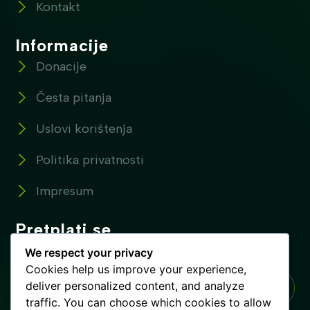
Kontakt
Informacije
Donacije
Česta pitanja
Uslovi korištenja
Politika privatnosti
Impresum
Pretplati se
Pretplatite se na naše novosti !
We respect your privacy
Cookies help us improve your experience,
deliver personalized content, and analyze
traffic. You can choose which cookies to allow