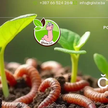
+387 66 524 264
info@gliste.ba
P
Č