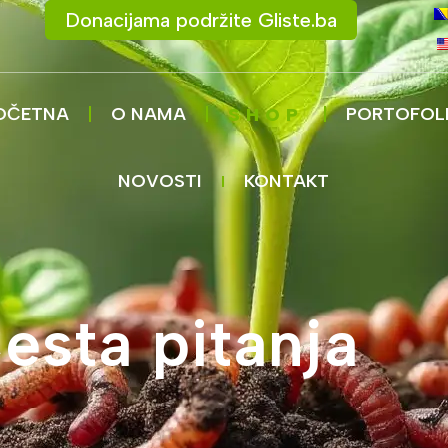
Donacijama podržite Gliste.ba
OČETNA
O NAMA
PORTOFOL
SHOP
NOVOSTI
KONTAKT
esta pitanja