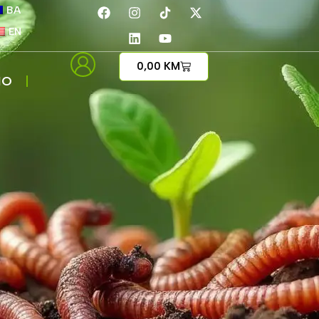
BA
EN
0,00
KM
IO