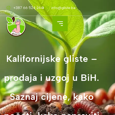
+387 66 524 264
info@gliste.ba
Kalifornijske gliste –
prodaja i uzgoj u BiH.
Saznaj cijene, kako