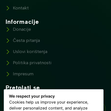
Kontakt
Informacije
Donacije
Česta pitanja
Uslovi korištenja
Politika privatnosti
Impresum
Pretplati se
Pretplatite se na naše novosti !
We respect your privacy
Cookies help us improve your experience,
deliver personalized content, and analyze