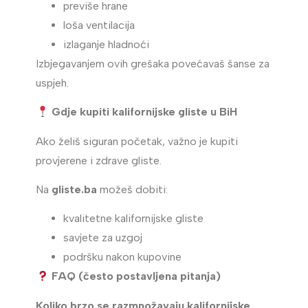
previše hrane
loša ventilacija
izlaganje hladnoći
Izbjegavanjem ovih grešaka povećavaš šanse za
uspjeh.
Gdje kupiti kalifornijske gliste u BiH
Ako želiš siguran početak, važno je kupiti
provjerene i zdrave gliste.
Na
gliste.ba
možeš dobiti:
kvalitetne kalifornijske gliste
savjete za uzgoj
podršku nakon kupovine
FAQ (često postavljena pitanja)
Koliko brzo se razmnožavaju kalifornijske