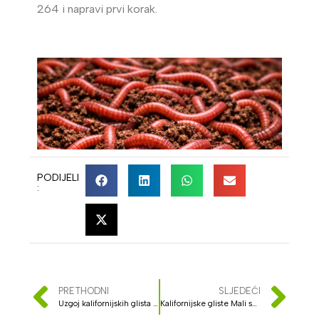
264 i napravi prvi korak.
PODIJELI
:
PRETHODNI
SLJEDEĆI
Uzgoj kalifornijskih glista zimi (kako preživjeti -15°C bez gubitaka)
Kalifornijske gliste Mali saveznici velike zarade i zdrave zemlje