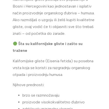
Bosni i Hercegovini kao jednostavan i isplativ
način proizvodnje organskog đubriva – humusa.
Ako razmišljaš o uzgoju ili želiš kupiti kvalitetne
gliste, ovaj vodič će ti objasniti sve što trebaš
znati – od početka do zarade.
Šta su kalifornijske gliste i zašto su
tražene
Kalifornijske gliste (Eisenia fetida) su posebna
vrsta koja se koristi za razgradnju organskog
otpada i proizvodnju humusa.
Njihove prednosti:
brzo se razmnožavaju
proizvode visokokvalitetno đubrivo
zahtijevaju minimalna ulaganja