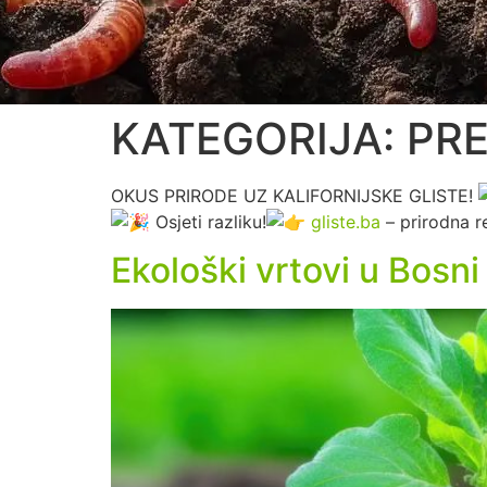
KATEGORIJA:
PR
OKUS PRIRODE UZ KALIFORNIJSKE GLISTE!
Osjeti razliku!
gliste.ba
– prirodna re
Ekološki vrtovi u Bosni