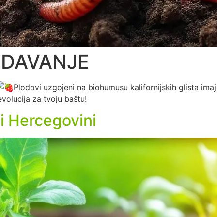
EDAVANJE
Plodovi uzgojeni na biohumusu kalifornijskih glista imaju
volucija za tvoju baštu!
 i Hercegovini