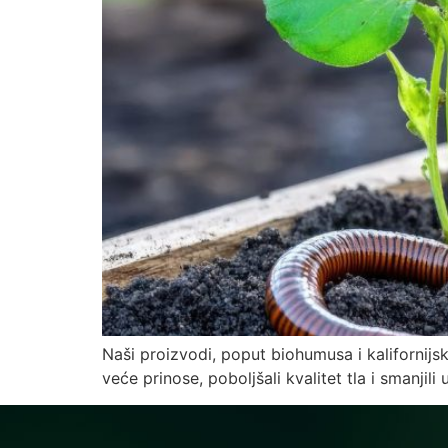
Naši proizvodi, poput biohumusa i kalifornijski
veće prinose, poboljšali kvalitet tla i smanjil