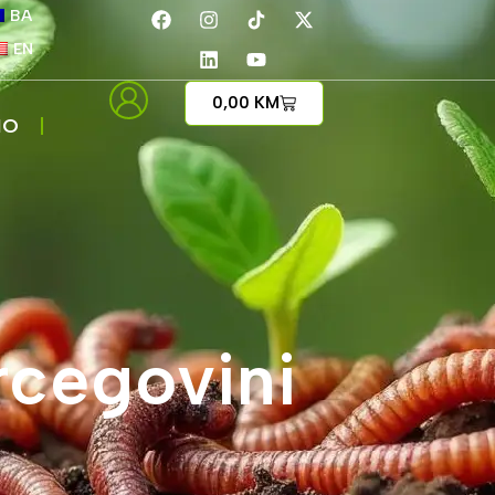
BA
EN
0,00
KM
IO
rcegovini