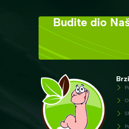
Budite dio Naš
Brzi
P
O
S
P