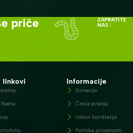
e priče
ZAPRATITE
NAS :
 linkovi
Informacije
očetna
Donacije
 Nama
Česta pitanja
hop
Uslovi korištenja
ortofolio
Politika privatnosti