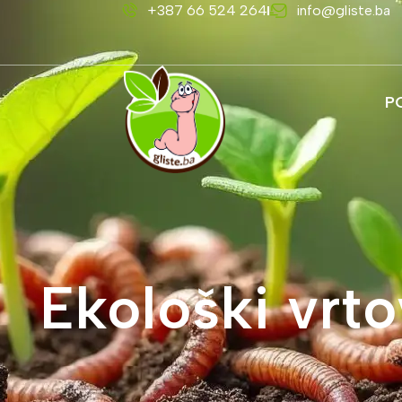
+387 66 524 264
info@gliste.ba
P
Ekološki vrto