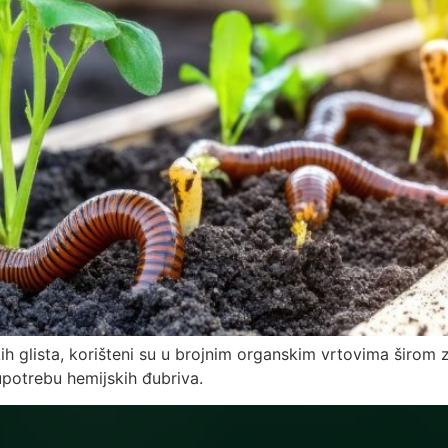
h glista, korišteni su u brojnim organskim vrtovima širom zem
i upotrebu hemijskih đubriva.