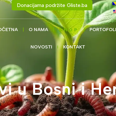
Donacijama podržite Gliste.ba
OČETNA
O NAMA
PORTOFOL
SHOP
NOVOSTI
KONTAKT
vi u Bosni i He