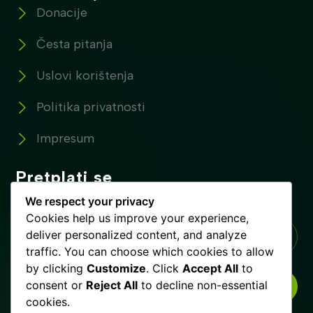
Donacije
Česta pitanja
Uslovi korištenja
Politika privatnosti
Impresum
Pretplati se
Pretplatite se na naše novosti !
We respect your privacy
Cookies help us improve your experience,
deliver personalized content, and analyze
traffic. You can choose which cookies to allow
by clicking
Customize
. Click
Accept All
to
consent or
Reject All
to decline non-essential
PRETPLATI SE
cookies.