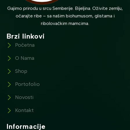
Gajimo prirodu u srcu Semberije. Bijeljina. Oživite zemlju,
očarajte ribe – sa našim biohumusom, glistama i
ribolovačkim mamcima.
Brzi linkovi
Početna
O Nama
Shop
Portofolio
Novosti
Kontakt
Informacije