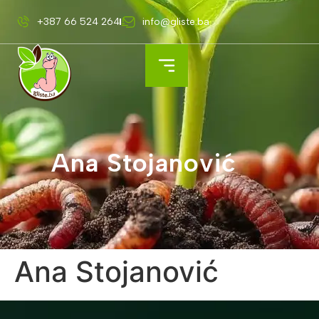
+387 66 524 264
info@gliste.ba
Ana Stojanović
Ana Stojanović