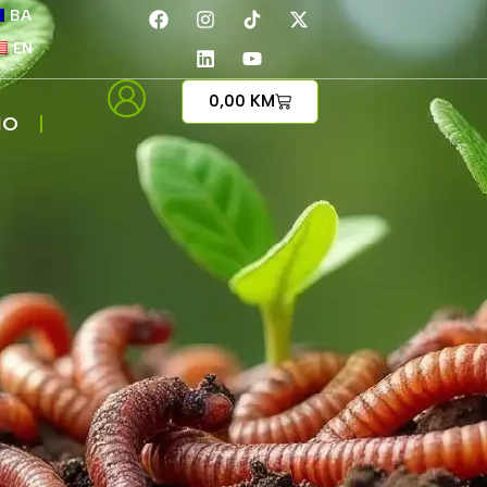
BA
EN
0,00
KM
IO