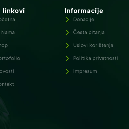
 linkovi
Informacije
očetna
Donacije
 Nama
Česta pitanja
hop
Uslovi korištenja
ortofolio
Politika privatnosti
ovosti
Impresum
ontakt