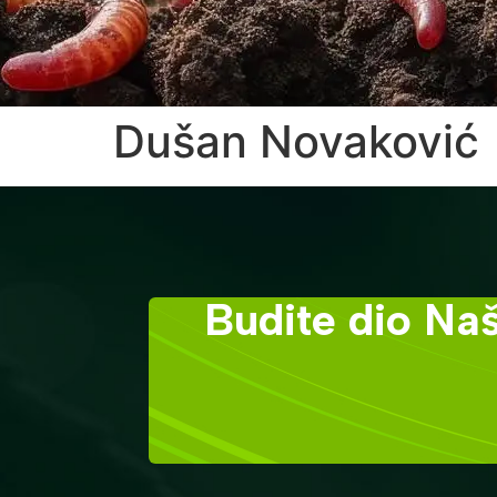
Dušan Novaković
Budite dio Naš