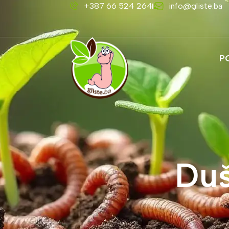
+387 66 524 264
info@gliste.ba
P
Duš