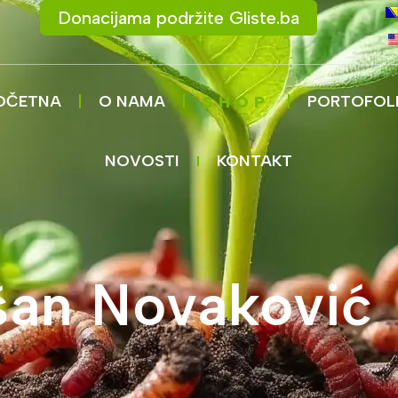
Donacijama podržite Gliste.ba
OČETNA
O NAMA
PORTOFOL
SHOP
NOVOSTI
KONTAKT
an Novaković