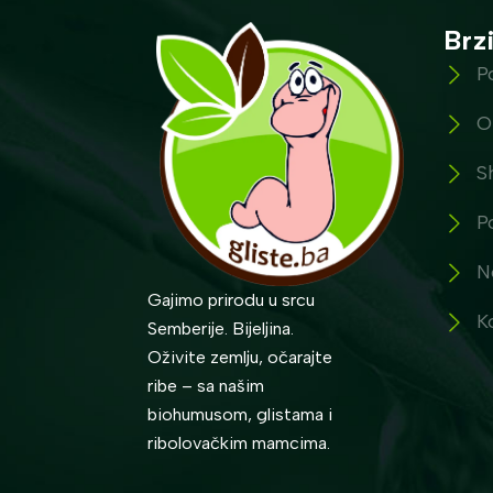
Brzi
P
O
S
P
N
Gajimo prirodu u srcu
K
Semberije. Bijeljina.
Oživite zemlju, očarajte
ribe – sa našim
biohumusom, glistama i
ribolovačkim mamcima.