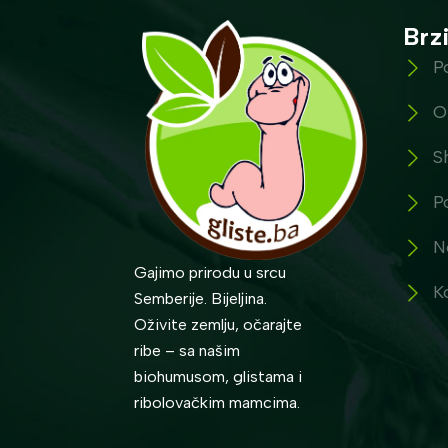
Brzi
P
O
S
P
N
Gajimo prirodu u srcu
K
Semberije. Bijeljina.
Oživite zemlju, očarajte
ribe – sa našim
biohumusom, glistama i
ribolovačkim mamcima.