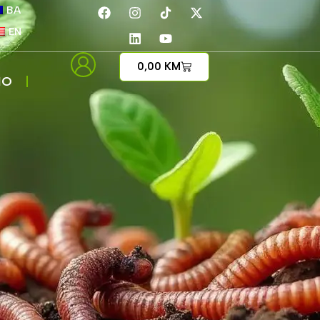
BA
EN
0,00
KM
IO