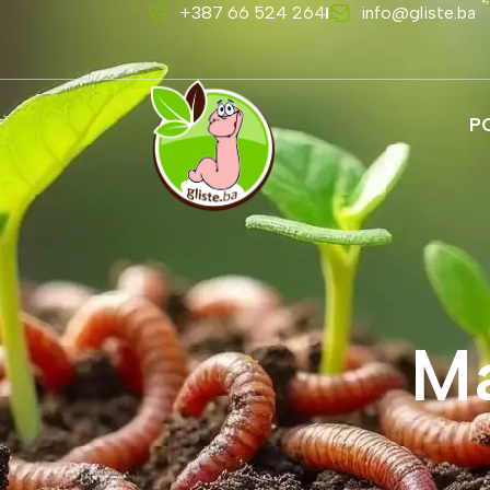
+387 66 524 264
info@gliste.ba
P
Ma