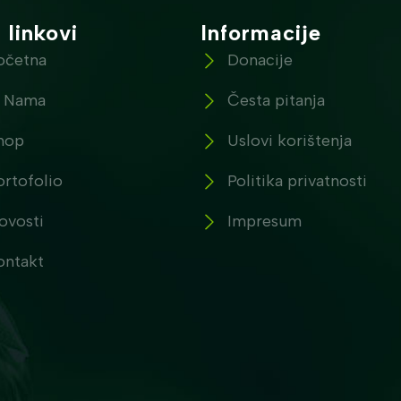
 linkovi
Informacije
očetna
Donacije
 Nama
Česta pitanja
hop
Uslovi korištenja
ortofolio
Politika privatnosti
ovosti
Impresum
ontakt