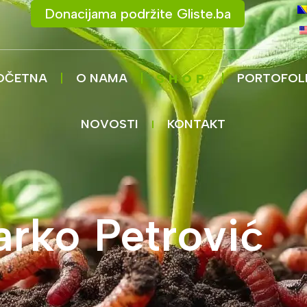
Donacijama podržite Gliste.ba
OČETNA
O NAMA
PORTOFOL
SHOP
NOVOSTI
KONTAKT
rko Petrović