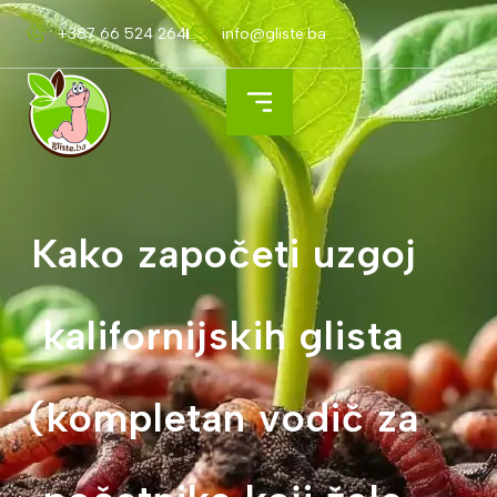
+387 66 524 264
info@gliste.ba
Kako započeti uzgoj
kalifornijskih glista
(kompletan vodič za