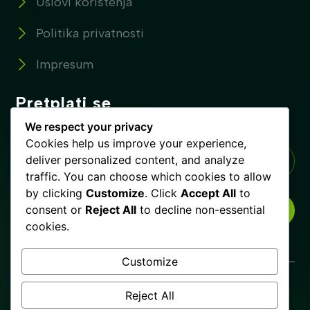
Uslovi korištenja
Politika privatnosti
Impresum
Pretplati se
Pretplatite se na naše novosti !
We respect your privacy
Cookies help us improve your experience,
deliver personalized content, and analyze
traffic. You can choose which cookies to allow
by clicking
Customize
. Click
Accept All
to
consent or
Reject All
to decline non-essential
PRETPLATI SE
cookies.
Customize
Glista.ba © Copyrights 2025. Sva prava zadržana.
Reject All