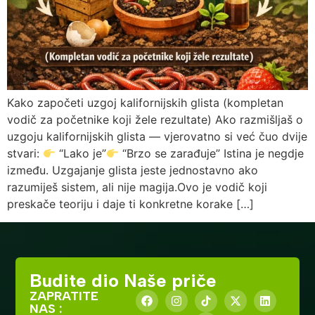
Kako započeti uzgoj kalifornijskih glista (kompletan
vodič za početnike koji žele rezultate) Ako razmišljaš o
uzgoju kalifornijskih glista — vjerovatno si već čuo dvije
stvari:
“Lako je”
“Brzo se zarađuje” Istina je negdje
između. Uzgajanje glista jeste jednostavno ako
razumiješ sistem, ali nije magija.Ovo je vodič koji
preskače teoriju i daje ti konkretne korake […]
Budite dio Naše priče
ZAPRATITE
NAS :