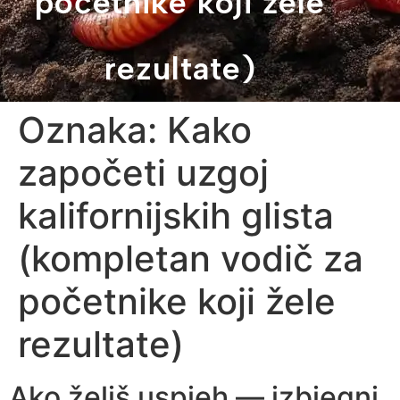
početnike koji žele
rezultate)
Oznaka:
Kako
započeti uzgoj
kalifornijskih glista
(kompletan vodič za
početnike koji žele
rezultate)
Ako želiš uspjeh — izbjegni