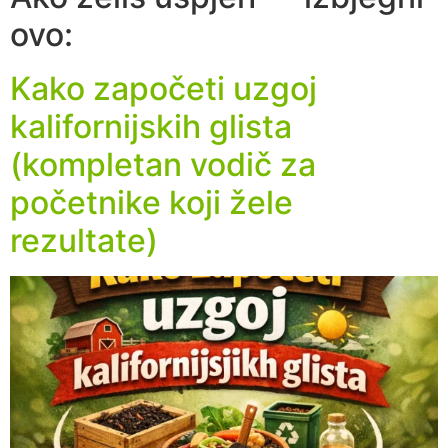
ovo:
Kako započeti uzgoj
kalifornijskih glista
(kompletan vodič za
početnike koji žele
rezultate)