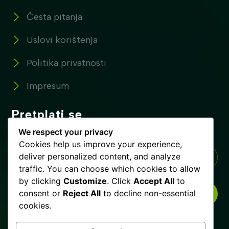
Česta pitanja
Uslovi korištenja
Politika privatnosti
Impresum
Pretplati se
Pretplatite se na naše novosti !
We respect your privacy
Cookies help us improve your experience,
deliver personalized content, and analyze
traffic. You can choose which cookies to allow
by clicking
Customize
. Click
Accept All
to
consent or
Reject All
to decline non-essential
PRETPLATI SE
cookies.