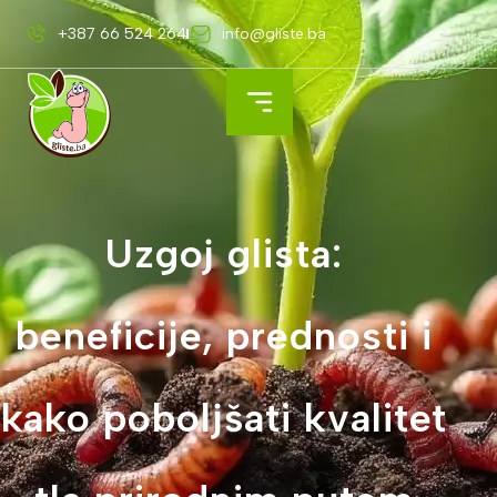
+387 66 524 264
info@gliste.ba
Uzgoj glista:
beneficije, prednosti i
kako poboljšati kvalitet