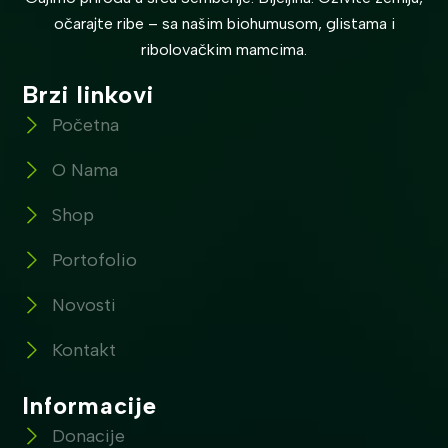
očarajte ribe – sa našim biohumusom, glistama i
ribolovačkim mamcima.
Brzi linkovi
Početna
O Nama
Shop
Portofolio
Novosti
Kontakt
Informacije
Donacije