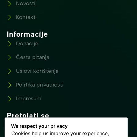
Novosti
Kontakt
Informacije
Donacije
Česta pitanja
Uslovi korištenja
Politika privatnosti
Impresum
Pretplati se
Pretplatite se na naše novosti !
We respect your privacy
Cookies help us improve your experience,