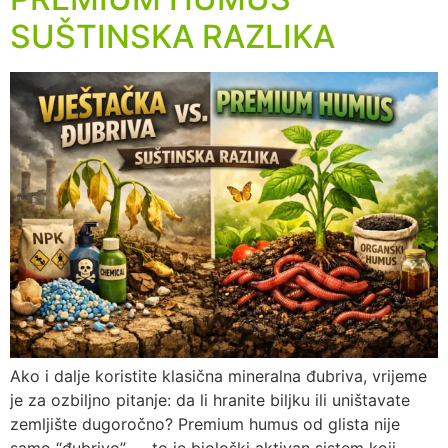
SUŠTINSKA RAZLIKA
Ako i dalje koristite klasična mineralna đubriva, vrijeme
je za ozbiljno pitanje: da li hranite biljku ili uništavate
zemljište dugoročno? Premium humus od glista nije
samo “đubrivo” — to je biološki aktivan sistem koji