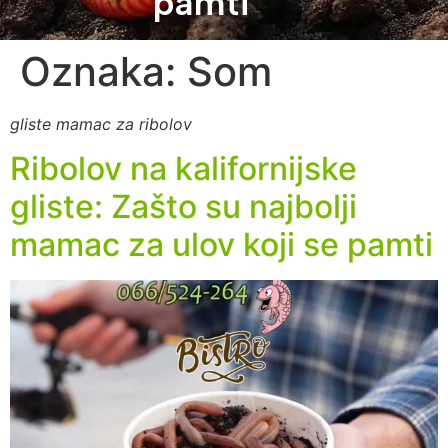
pamti
Oznaka:
Som
gliste mamac za ribolov
Ribolov na kalifornijske
gliste: Zašto su najbolji
mamac za ulov koji se pamti