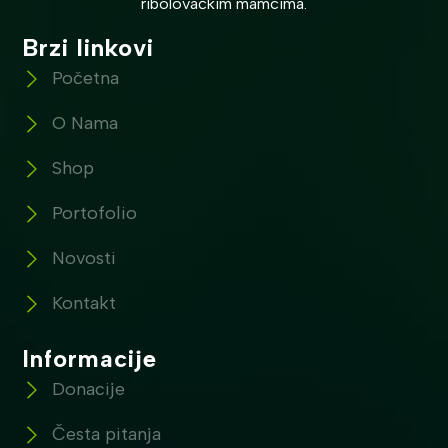
ribolovačkim mamcima.
Brzi linkovi
Početna
O Nama
Shop
Portofolio
Novosti
Kontakt
Informacije
Donacije
Česta pitanja