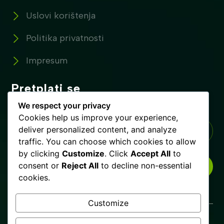
Uslovi korištenja
Politika privatnosti
Impresum
Pretplati se
Pretplatite se na naše novosti !
We respect your privacy
Cookies help us improve your experience,
deliver personalized content, and analyze
traffic. You can choose which cookies to allow
by clicking
Customize
. Click
Accept All
to
consent or
Reject All
to decline non-essential
PRETPLATI SE
cookies.
Customize
Glista.ba © Copyrights 2025. Sva prava zadržana.