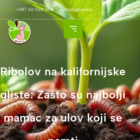
+387 66 524 264
info@gliste.ba
Ribolov na kalifornijske
gliste: Zašto su najbolji
mamac za ulov koji se