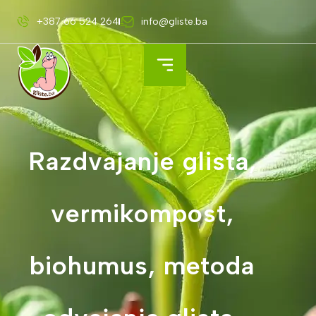
+387 66 524 264
info@gliste.ba
Razdvajanje glista,
vermikompost,
biohumus, metoda