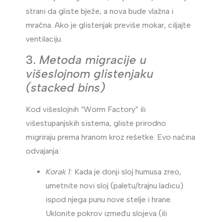
strani da gliste bježe, a nova bude vlažna i
mračna. Ako je glistenjak previše mokar, ciljajte
ventilaciju.
3.
Metoda migracije u
višeslojnom glistenjaku
(stacked bins)
Kod višeslojnih “Worm Factory” ili
višestupanjskih sistema, gliste prirodno
migriraju prema hranom kroz rešetke. Evo načina
odvajanja:
Korak 1:
Kada je donji sloj humusa zreo,
umetnite novi sloj (paletu/trajnu ladicu)
ispod njega punu nove stelje i hrane.
Uklonite pokrov između slojeva (ili