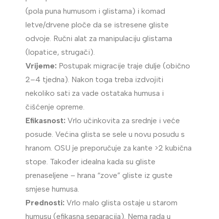
(pola puna humusom i glistama) i komad
letve/drvene ploče da se istresene gliste
odvoje. Ručni alat za manipulaciju glistama
(lopatice, strugači).
Vrijeme:
Postupak migracije traje dulje (obično
2–4 tjedna). Nakon toga treba izdvojiti
nekoliko sati za vade ostataka humusa i
čišćenje opreme.
Efikasnost:
Vrlo učinkovita za srednje i veće
posude. Većina glista se sele u novu posudu s
hranom. OSU je preporučuje za kante >2 kubična
stope. Također idealna kada su gliste
prenaseljene – hrana “zove” gliste iz guste
smjese humusa.
Prednosti:
Vrlo malo glista ostaje u starom
humusu (efikasna separacija). Nema rada u