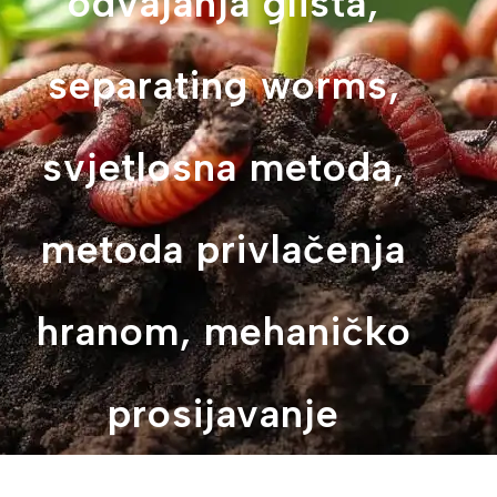
odvajanja glista,
separating worms,
svjetlosna metoda,
metoda privlačenja
hranom, mehaničko
prosijavanje