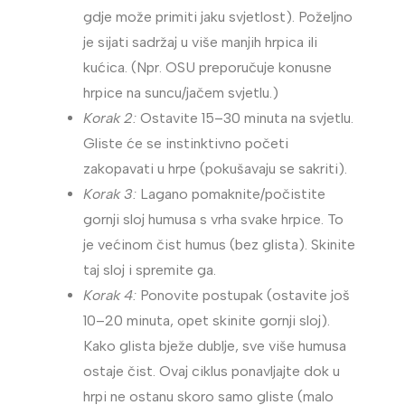
gdje može primiti jaku svjetlost). Poželjno
je sijati sadržaj u više manjih hrpica ili
kućica. (Npr. OSU preporučuje konusne
hrpice na suncu/jačem svjetlu.)
Korak 2:
Ostavite 15–30 minuta na svjetlu.
Gliste će se instinktivno početi
zakopavati u hrpe (pokušavaju se sakriti).
Korak 3:
Lagano pomaknite/počistite
gornji sloj humusa s vrha svake hrpice. To
je većinom čist humus (bez glista). Skinite
taj sloj i spremite ga.
Korak 4:
Ponovite postupak (ostavite još
10–20 minuta, opet skinite gornji sloj).
Kako glista bježe dublje, sve više humusa
ostaje čist. Ovaj ciklus ponavljajte dok u
hrpi ne ostanu skoro samo gliste (malo