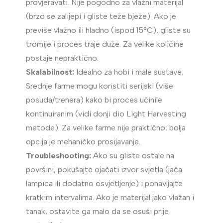
provjeravati. Nije pogodno za vlažni materijal
(brzo se zalijepi i gliste teže bježe). Ako je
previše vlažno ili hladno (ispod 15°C), gliste su
tromije i proces traje duže. Za velike količine
postaje nepraktično.
Skalabilnost:
Idealno za hobi i male sustave.
Srednje farme mogu koristiti serijski (više
posuda/trenera) kako bi proces učinile
kontinuiranim (vidi donji dio Light Harvesting
metode). Za velike farme nije praktično; bolja
opcija je mehaničko prosijavanje.
Troubleshooting:
Ako su gliste ostale na
površini, pokušajte ojačati izvor svjetla (jača
lampica ili dodatno osvjetljenje) i ponavljajte
kratkim intervalima. Ako je materijal jako vlažan i
tanak, ostavite ga malo da se osuši prije