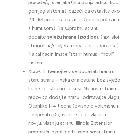
posude/glistenjaka (ili u donju ladicu, kod
gornjeg sistema), pazeći da ostavite oko
1/4–1/3 prostora praznog (gornja polovina
s humusom). Na suprotnu stranu
dodajte
svježu hranu i podlogu
(npr. sloj
strugotina/steljeta i mrvica voća/povrća).
Na taj način imate “stari” humus i “novi”
sistem.
Korak 2:
Nemojte više dodavati hranu u
staru stranu – neka ona ostane bez svježe
hrane i postupno se suši. Na novu stranu
redovito dodajte hranu i održavajte vlagu.
Otprilike 1–4 tjedna (ovisno o volumenu i
temperaturi) gliste će se povlačiti u
noviju, vlažniju stranu. Illinois Extension
preporučuje poklopiti samo novu stranu