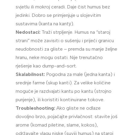
svjetlu ili mokroj ceradi. Daje čist humus bez
jedinki. Dobro se primjenjuje u slojevitim
sustavima (kanta na kantу).
Nedostaci:
Traži strpljenje. Humus na “staroj
strani” može zavisiti o sušenju i prijeći granicu
neudobnosti za gliste – premda su manje željne
hranu, neke mogu ostati. Nije trenutačno
rješenje kao dump-and-sort.
Skalabilnost:
Pogodna za male (jedna kanta) i
srednje farme (skup kanti). Za velike količine
moguće je razdvajati kantu po kantu (strojno
punjenje), ili koristiti kontinuirane tokove.
Troubleshooting:
Ako gliste ne odlaze
dovoljno brzo, pojačajte privlačnost: stavite još
arome (komad piletine, slame, kokos),
održavajte vlagu niske (suviji humus) na staroj