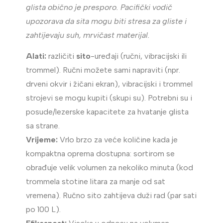
glista obično je presporo. Pacifički vodič
upozorava da sita mogu biti stresa za gliste i
zahtijevaju suh, mrvičast materijal.
Alati:
različiti
sito
-uređaji (ručni, vibracijski ili
trommel). Ručni možete sami napraviti (npr.
drveni okvir i žičani ekran), vibracijski i trommel
strojevi se mogu kupiti (skupi su). Potrebni su i
posude/lezerske kapacitete za hvatanje glista
sa strane.
Vrijeme:
Vrlo brzo za veće količine kada je
kompaktna oprema dostupna: sortirom se
obrađuje velik volumen za nekoliko minuta (kod
trommela stotine litara za manje od sat
vremena). Ručno sito zahtijeva duži rad (par sati
po 100 L).