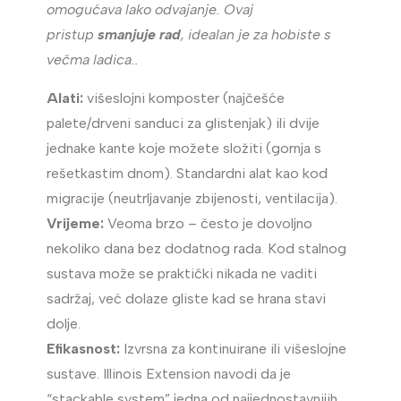
omogućava lako odvajanje. Ovaj
pristup
smanjuje rad
, idealan je za hobiste s
večma ladica..
Alati:
višeslojni komposter (najčešće
palete/drveni sanduci za glistenjak) ili dvije
jednake kante koje možete složiti (gornja s
rešetkastim dnom). Standardni alat kao kod
migracije (neutrljavanje zbijenosti, ventilacija).
Vrijeme:
Veoma brzo – često je dovoljno
nekoliko dana bez dodatnog rada. Kod stalnog
sustava može se praktički nikada ne vaditi
sadržaj, već dolaze gliste kad se hrana stavi
dolje.
Efikasnost:
Izvrsna za kontinuirane ili višeslojne
sustave. Illinois Extension navodi da je
“stackable system” jedna od najjednostavnijih