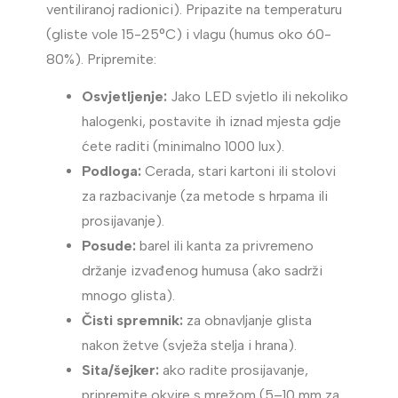
ventiliranoj radionici). Pripazite na temperaturu
(gliste vole 15-25°C) i vlagu (humus oko 60-
80%). Pripremite:
Osvjetljenje:
Jako LED svjetlo ili nekoliko
halogenki, postavite ih iznad mjesta gdje
ćete raditi (minimalno 1000 lux).
Podloga:
Cerada, stari kartoni ili stolovi
za razbacivanje (za metode s hrpama ili
prosijavanje).
Posude:
barel ili kanta za privremeno
držanje izvađenog humusa (ako sadrži
mnogo glista).
Čisti spremnik:
za obnavljanje glista
nakon žetve (svježa stelja i hrana).
Sita/šejker:
ako radite prosijavanje,
pripremite okvire s mrežom (5–10 mm za