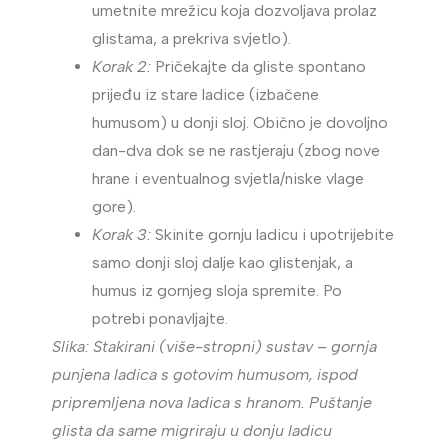
umetnite mrežicu koja dozvoljava prolaz
glistama, a prekriva svjetlo).
Korak 2:
Pričekajte da gliste spontano
prijeđu iz stare ladice (izbačene
humusom) u donji sloj. Obično je dovoljno
dan-dva dok se ne rastjeraju (zbog nove
hrane i eventualnog svjetla/niske vlage
gore).
Korak 3:
Skinite gornju ladicu i upotrijebite
samo donji sloj dalje kao glistenjak, a
humus iz gornjeg sloja spremite. Po
potrebi ponavljajte.
Slika: Stakirani (više-stropni) sustav – gornja
punjena ladica s gotovim humusom, ispod
pripremljena nova ladica s hranom. Puštanje
glista da same migriraju u donju ladicu