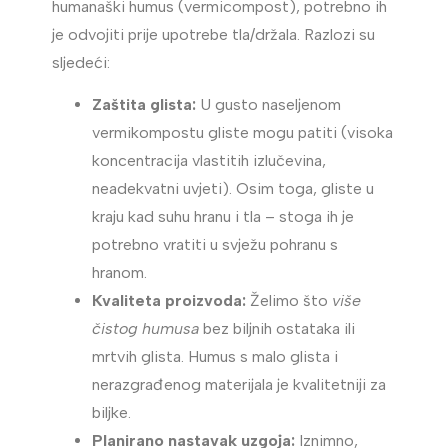
humanaški humus (vermicompost), potrebno ih
je odvojiti prije upotrebe tla/držala. Razlozi su
sljedeći:
Zaštita glista:
U gusto naseljenom
vermikompostu gliste mogu patiti (visoka
koncentracija vlastitih izlučevina,
neadekvatni uvjeti). Osim toga, gliste u
kraju kad suhu hranu i tla – stoga ih je
potrebno vratiti u svježu pohranu s
hranom.
Kvaliteta proizvoda:
Želimo što
više
čistog humusa
bez biljnih ostataka ili
mrtvih glista. Humus s malo glista i
nerazgrađenog materijala je kvalitetniji za
biljke.
Planirano nastavak uzgoja:
Iznimno,