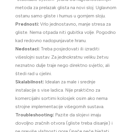
metoda za prelazak glista na novi sloj. Uglavnom
ostanu samo gliste i humus u gornjem sloju.
Prednosti:
Vrlo jednostavno, manje stresa za
gliste. Nema otpada niti gubitka volje. Pogodno
kad redovno nadopunjavate hranu.
Nedostaci:
Treba posjedovati ili izraditi
višeslojni sustav. Za jednokratnu veliku žetvu
neznatno dulje traje nego direktno svjetlo; ali
štedi rad u cjelini.
Skalabilnost:
Idealan za male i srednje
instalacije s vise ladica. Nije praktično za
komercijalni sortirni kolosjek osim ako nema
strojne implementacije višegornih sustava.
Troubleshooting:
Pazite da slojevi imaju
dovoljno zračnih otvora (gliste treba disanje) i
ne previše vlažnosti gore (inače neće bježati