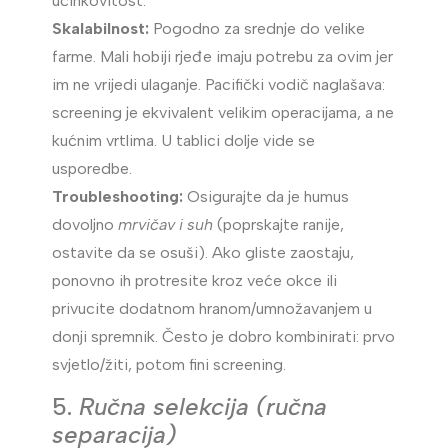
učinkovitost.
Skalabilnost:
Pogodno za srednje do velike
farme. Mali hobiji rjeđe imaju potrebu za ovim jer
im ne vrijedi ulaganje. Pacifički vodič naglašava:
screening je ekvivalent velikim operacijama, a ne
kućnim vrtlima. U tablici dolje vide se
usporedbe.
Troubleshooting:
Osigurajte da je humus
dovoljno
mrvičav i suh
(poprskajte ranije,
ostavite da se osuši). Ako gliste zaostaju,
ponovno ih protresite kroz veće okce ili
privucite dodatnom hranom/umnožavanjem u
donji spremnik. Često je dobro kombinirati: prvo
svjetlo/žiti, potom fini screening.
5.
Ručna selekcija (ručna
separacija)