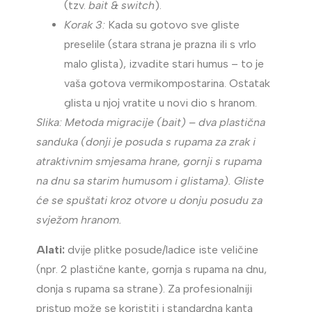
(tzv.
bait & switch
).
Korak 3:
Kada su gotovo sve gliste
preselile (stara strana je prazna ili s vrlo
malo glista), izvadite stari humus – to je
vaša gotova vermikompostarina. Ostatak
glista u njoj vratite u novi dio s hranom.
Slika: Metoda migracije (bait) – dva plastična
sanduka (donji je posuda s rupama za zrak i
atraktivnim smjesama hrane, gornji s rupama
na dnu sa starim humusom i glistama). Gliste
će se spuštati kroz otvore u donju posudu za
svježom hranom.
Alati:
dvije plitke posude/ladice iste veličine
(npr. 2 plastične kante, gornja s rupama na dnu,
donja s rupama sa strane). Za profesionalniji
pristup može se koristiti i standardna kanta