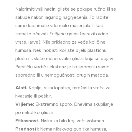
Najprimitivniji način: gliste se pokupe ručno ili se
sakupe nakon laganog nagnječenja. To radite
samo kad imate vrlo malo materijala ili kad
trebate očuvati *
ciljanu
grupu (parazitoidne
vrste, larve). Nije prikladno za veće količine
humusa. Neki hobisti koriste bijelu plastičnu
ploču i izvlače ručno svaku glistu koja se pojavi.
Pacifički vodič i ekstenzije to spominju samo
sporedno ili u nemogućnosti drugih metoda.
Alati:
Koplje, sitni lopatici, mrežasta vreća za
hvatanje ili peškir.
Vrijeme:
Ekstremno sporo. Dnevima skupljanje
po nekoliko glista.
Efikasnost:
Niska za bilo koji veći volumen.
Prednosti:
Nema nikakvog gubitka humusa;