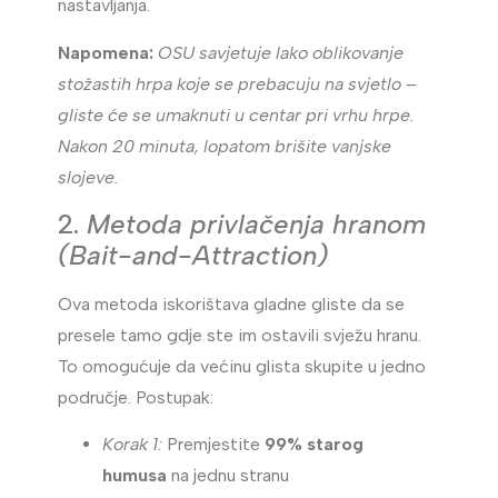
nastavljanja.
Napomena:
OSU savjetuje lako oblikovanje
stožastih hrpa koje se prebacuju na svjetlo –
gliste će se umaknuti u centar pri vrhu hrpe.
Nakon 20 minuta, lopatom brišite vanjske
slojeve.
2.
Metoda privlačenja hranom
(Bait-and-Attraction)
Ova metoda iskorištava gladne gliste da se
presele tamo gdje ste im ostavili svježu hranu.
To omogućuje da većinu glista skupite u jedno
područje. Postupak:
Korak 1:
Premjestite
99% starog
humusa
na jednu stranu