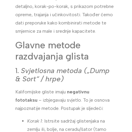
detaljno, korak-po-korak, s prikazom potrebne
opreme, trajanja i učinkovitosti. Također ćemo
dati preporuke kako kombinirati metode te
smjernice za male i srednje kapacitete.
Glavne metode
razdvajanja glista
1.
Svjetlosna metoda („Dump
& Sort“ / hrpe)
Kalifornijske gliste imaju
negativnu
fototaksu
– izbjegavaju svjetlo. To je osnova
najpoznatije metode. Postupak je sljedeći:
Korak 1:
Istrsite sadržaj glistenjaka na
zemlju ili, bolje, na ceradu/šator (tamo