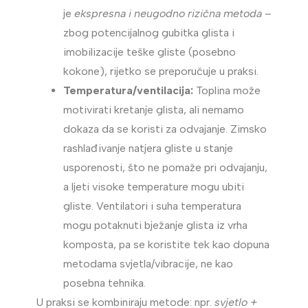
je
ekspresna i neugodno rizična metoda
–
zbog potencijalnog gubitka glista i
imobilizacije teške gliste (posebno
kokone), rijetko se preporučuje u praksi.
Temperatura/ventilacija:
Toplina može
motivirati kretanje glista, ali nemamo
dokaza da se koristi za odvajanje. Zimsko
rashlađivanje natjera gliste u stanje
usporenosti, što ne pomaže pri odvajanju,
a ljeti visoke temperature mogu ubiti
gliste. Ventilatori i suha temperatura
mogu potaknuti bježanje glista iz vrha
komposta, pa se koristite tek kao dopuna
metodama svjetla/vibracije, ne kao
posebna tehnika.
U praksi se kombiniraju metode: npr.
svjetlo +