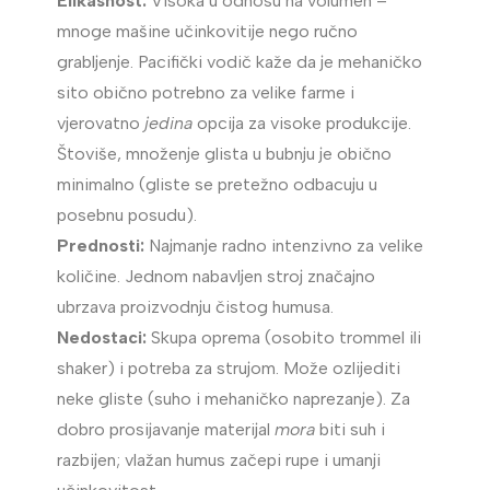
Efikasnost:
Visoka u odnosu na volumen –
mnoge mašine učinkovitije nego ručno
grabljenje. Pacifički vodič kaže da je mehaničko
sito obično potrebno za velike farme i
vjerovatno
jedina
opcija za visoke produkcije.
Štoviše, množenje glista u bubnju je obično
minimalno (gliste se pretežno odbacuju u
posebnu posudu).
Prednosti:
Najmanje radno intenzivno za velike
količine. Jednom nabavljen stroj značajno
ubrzava proizvodnju čistog humusa.
Nedostaci:
Skupa oprema (osobito trommel ili
shaker) i potreba za strujom. Može ozlijediti
neke gliste (suho i mehaničko naprezanje). Za
dobro prosijavanje materijal
mora
biti suh i
razbijen; vlažan humus začepi rupe i umanji