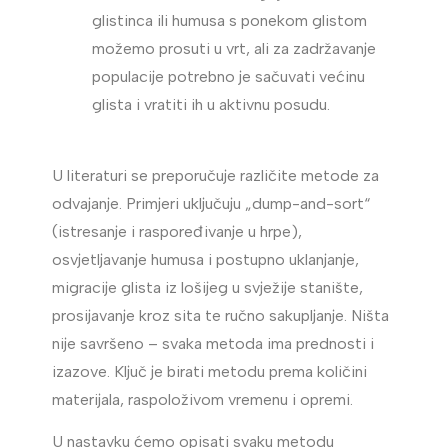
glistinca ili humusa s ponekom glistom
možemo prosuti u vrt, ali za zadržavanje
populacije potrebno je sačuvati većinu
glista i vratiti ih u aktivnu posudu.
U literaturi se preporučuje različite metode za
odvajanje. Primjeri uključuju „dump-and-sort“
(istresanje i raspoređivanje u hrpe),
osvjetljavanje humusa i postupno uklanjanje,
migracije glista iz lošijeg u svježije stanište,
prosijavanje kroz sita te ručno sakupljanje. Ništa
nije savršeno – svaka metoda ima prednosti i
izazove. Ključ je birati metodu prema količini
materijala, raspoloživom vremenu i opremi.
U nastavku ćemo opisati svaku metodu