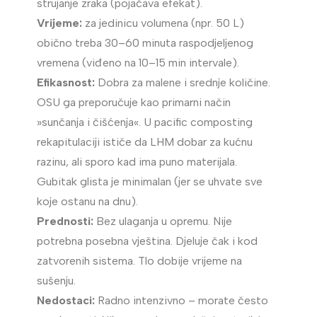
strujanje zraka (pojačava efekat).
Vrijeme:
za jedinicu volumena (npr. 50 L)
obično treba 30–60 minuta raspodjeljenog
vremena (viđeno na 10–15 min intervale).
Efikasnost:
Dobra za malene i srednje količine.
OSU ga preporučuje kao primarni način
»sunčanja i čišćenja«. U pacific composting
rekapitulaciji ističe da LHM dobar za kućnu
razinu, ali sporo kad ima puno materijala.
Gubitak glista je minimalan (jer se uhvate sve
koje ostanu na dnu).
Prednosti:
Bez ulaganja u opremu. Nije
potrebna posebna vještina. Djeluje čak i kod
zatvorenih sistema. Tlo dobije vrijeme na
sušenju.
Nedostaci:
Radno intenzivno – morate često