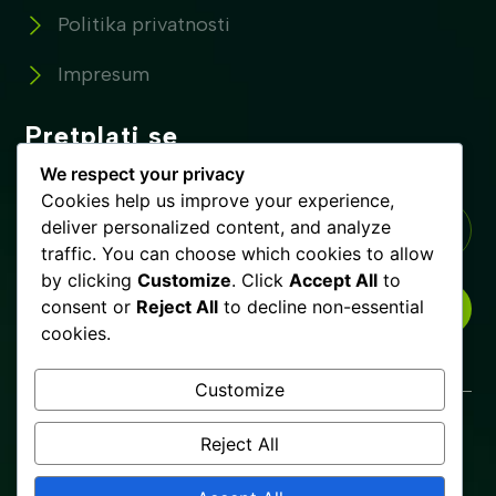
Politika privatnosti
Impresum
Pretplati se
Pretplatite se na naše novosti !
We respect your privacy
Cookies help us improve your experience,
deliver personalized content, and analyze
traffic. You can choose which cookies to allow
by clicking
Customize
. Click
Accept All
to
consent or
Reject All
to decline non-essential
PRETPLATI SE
cookies.
Customize
Glista.ba © Copyrights 2025. Sva prava zadržana.
Reject All
Uslovi korištenja
Politika privatnosti
Impresum