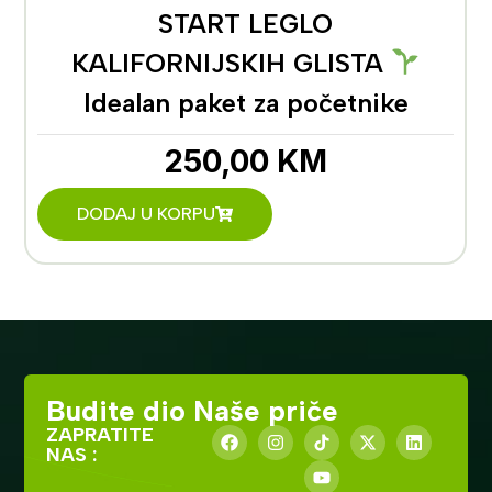
Biohumus 30L
55,00
KM
DODAJ U KORPU
Budite dio Naše priče
ZAPRATITE
NAS :