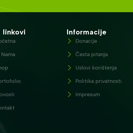
 linkovi
Informacije
očetna
Donacije
 Nama
Česta pitanja
hop
Uslovi korištenja
ortofolio
Politika privatnosti
ovosti
Impresum
ontakt