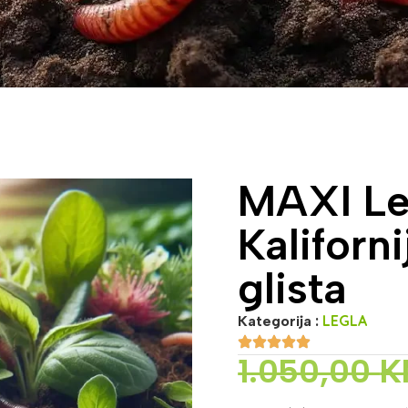
MAXI Le
Kaliforni
glista
LEGLA
Kategorija :
1.050,00
K