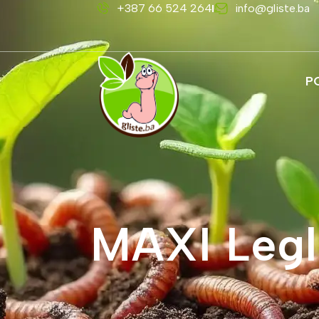
+387 66 524 264
info@gliste.ba
P
MAXI Leglo