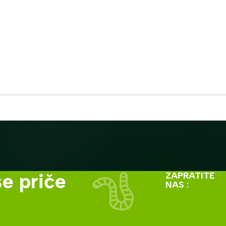
e priče
ZAPRATITE
NAS :