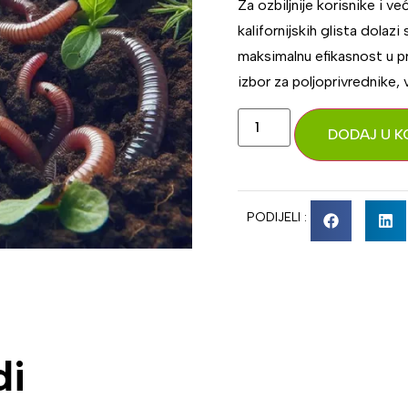
Za ozbiljnije korisnike i 
kalifornijskih glista dolazi
maksimalnu efikasnost u pr
izbor za poljoprivrednike, v
DODAJ U K
PODIJELI :
di