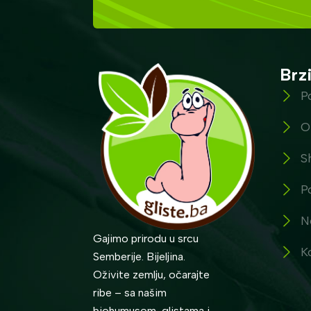
Brzi
P
O
S
P
N
Gajimo prirodu u srcu
K
Semberije. Bijeljina.
Oživite zemlju, očarajte
ribe – sa našim
biohumusom, glistama i