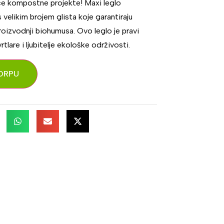
veće kompostne projekte! Maxi leglo
 s velikim brojem glista koje garantiraju
oizvodnji biohumusa. Ovo leglo je pravi
rtlare i ljubitelje ekološke održivosti.
ORPU