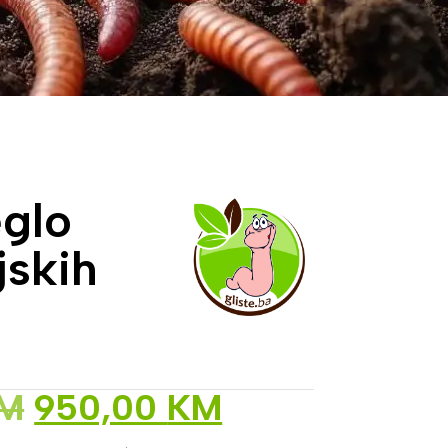
glo
jskih
M
950,00
KM