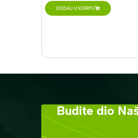
DODAJ U KORPU
Budite dio Naš