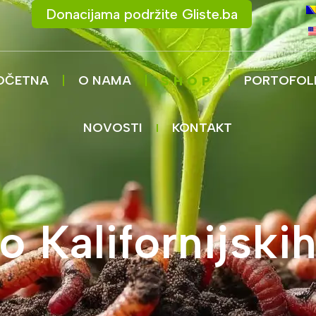
Donacijama podržite Gliste.ba
OČETNA
O NAMA
PORTOFOL
SHOP
NOVOSTI
KONTAKT
 Kalifornijskih