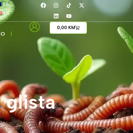
BA
EN
0,00
KM
IO
 glista