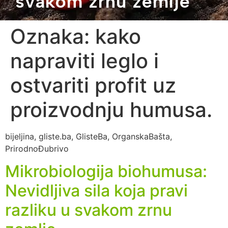
svakom zrnu zemlje
Oznaka:
kako
napraviti leglo i
ostvariti profit uz
proizvodnju humusa.
bijeljina, gliste.ba, GlisteBa, OrganskaBašta,
PrirodnoĐubrivo
Mikrobiologija biohumusa:
Nevidljiva sila koja pravi
razliku u svakom zrnu