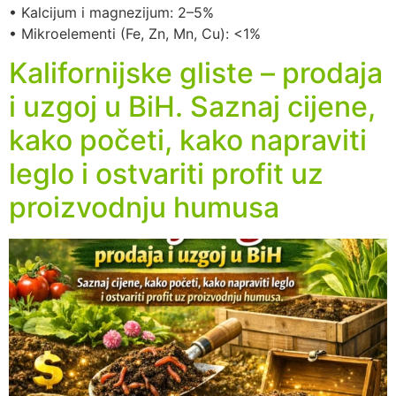
• Kalcijum i magnezijum: 2–5%
• Mikroelementi (Fe, Zn, Mn, Cu): <1%
Kalifornijske gliste – prodaja
i uzgoj u BiH. Saznaj cijene,
kako početi, kako napraviti
leglo i ostvariti profit uz
proizvodnju humusa