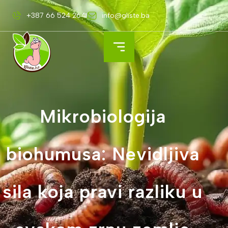
+387 66 524 264
info@gliste.ba
Mikrobiologija
biohumusa: Nevidljiva
sila koja pravi razliku u