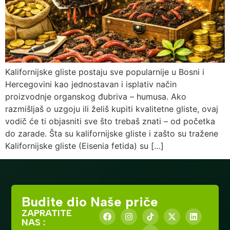
Kalifornijske gliste postaju sve popularnije u Bosni i
Hercegovini kao jednostavan i isplativ način
proizvodnje organskog đubriva – humusa. Ako
razmišljaš o uzgoju ili želiš kupiti kvalitetne gliste, ovaj
vodič će ti objasniti sve što trebaš znati – od početka
do zarade. Šta su kalifornijske gliste i zašto su tražene
Kalifornijske gliste (Eisenia fetida) su […]
Budite dio Naše priče
ZAPRATITE
NAS :