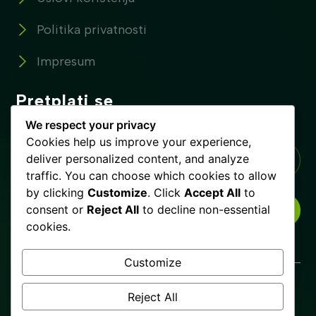
Politika privatnosti
Impresum
Pretplati se
Pretplatite se na naše novosti !
We respect your privacy
Cookies help us improve your experience,
deliver personalized content, and analyze
traffic. You can choose which cookies to allow
by clicking
Customize
. Click
Accept All
to
consent or
Reject All
to decline non-essential
PRETPLATI SE
cookies.
Customize
Glista.ba © Copyrights 2025. Sva prava zadržana.
Reject All
Uslovi korištenja
Politika privatnosti
Impresum