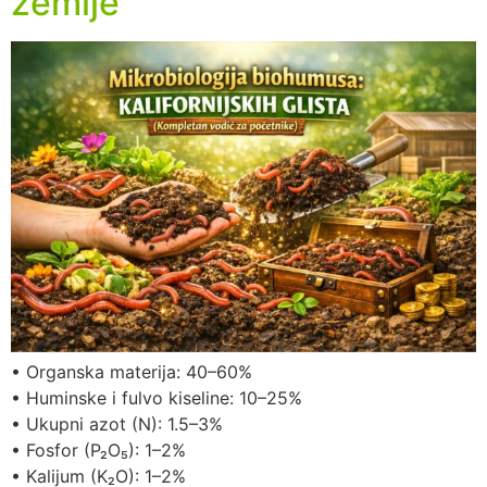
zemlje
• Organska materija: 40–60%
• Huminske i fulvo kiseline: 10–25%
• Ukupni azot (N): 1.5–3%
• Fosfor (P₂O₅): 1–2%
• Kalijum (K₂O): 1–2%