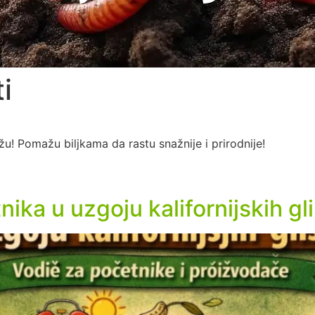
i
ažu! Pomažu biljkama da rastu snažnije i prirodnije!
ka u uzgoju kalifornijskih gl