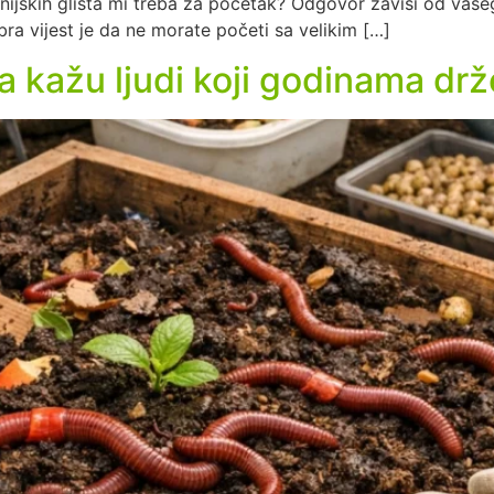
ornijskih glista mi treba za početak? Odgovor zavisi od vašeg
bra vijest je da ne morate početi sa velikim […]
a kažu ljudi koji godinama drže