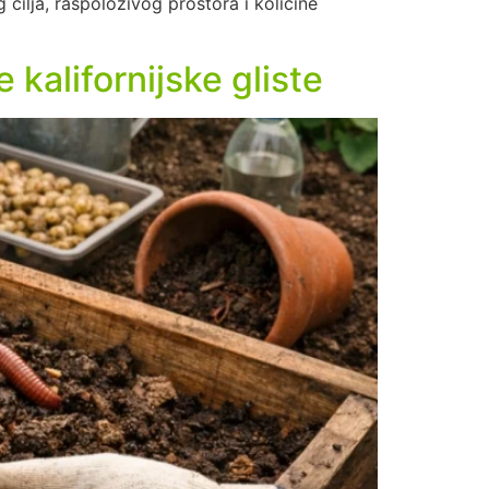
 cilja, raspoloživog prostora i količine
 kalifornijske gliste