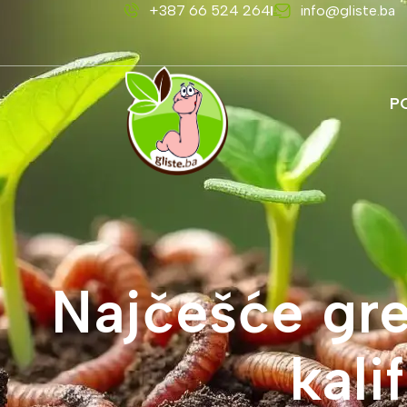
+387 66 524 264
info@gliste.ba
P
Najčešće gre
kali