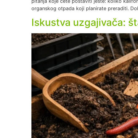
pitanja koje ćete postaviti jeste: koliko kalif
organskog otpada koji planirate preraditi. Do
Iskustva uzgajivača: št