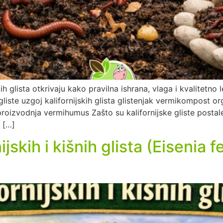
ih glista otkrivaju kako pravilna ishrana, vlaga i kvalitetno
 gliste uzgoj kalifornijskih glista glistenjak vermikompost 
a proizvodnja vermihumus Zašto su kalifornijske gliste pos
e […]
jskih i kišnih glista (Eisenia f