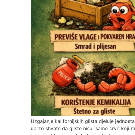
Uzgajanje kalifornijskih glista djeluje jedno
ubrzo shvate da gliste nisu “samo crvi” koji r