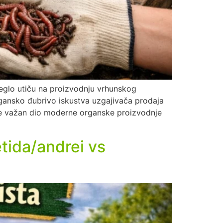
 leglo utiču na proizvodnju vrhunskog
organsko đubrivo iskustva uzgajivača prodaja
tale važan dio moderne organske proizvodnje
etida/andrei vs