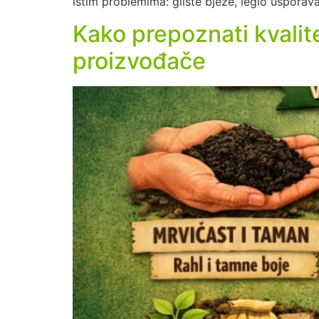
istim problemima: gliste bježe, leglo usporava 
Kako prepoznati kvalit
proizvođače