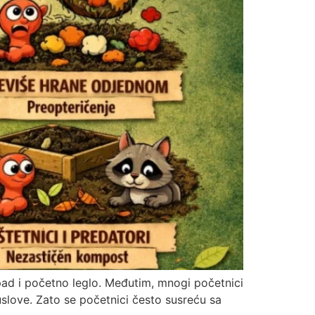
tpad i početno leglo. Međutim, mnogi početnici
 uslove. Zato se početnici često susreću sa