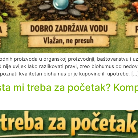
rodnih proizvoda u organskoj proizvodnji, baštovanstvu i uzg
led nije uvijek lako razlikovati pravi, zreo biohumus od ned
poznati kvalitetan biohumus prije kupovine ili upotrebe. […
lista mi treba za početak? Kom