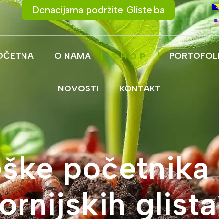
Donacijama podržite Gliste.ba
OČETNA
O NAMA
PORTOFOL
SHOP
NOVOSTI
KONTAKT
ške početnika 
fornijskih glista