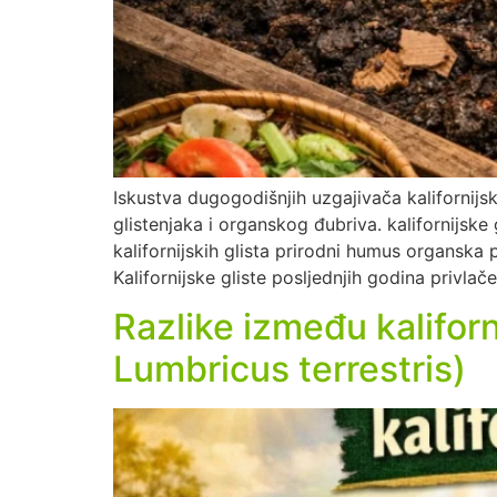
Iskustva dugogodišnjih uzgajivača kalifornijsk
glistenjaka i organskog đubriva. kalifornijske
kalifornijskih glista prirodni humus organsk
Kalifornijske gliste posljednjih godina privlač
Razlike između kaliforni
Lumbricus terrestris)