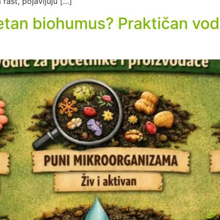
rast, pojavljuju […]
etan biohumus? Praktičan vod