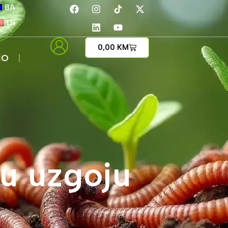
BA
EN
0,00
KM
IO
u uzgoju