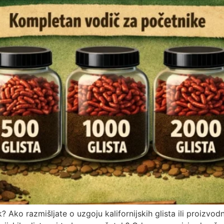
k? Ako razmišljate o uzgoju kalifornijskih glista ili proizvo